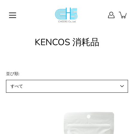
次
の
記
事
を
見
る
KENCOS 消耗品
並び順: